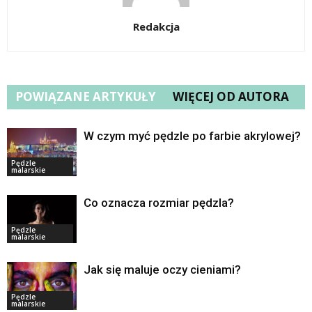
Redakcja
POWIĄZANE ARTYKUŁY
WIĘCEJ OD AUTORA
W czym myć pędzle po farbie akrylowej?
Pędzle
malarskie
Co oznacza rozmiar pędzla?
Pędzle
malarskie
Jak się maluje oczy cieniami?
Pędzle
malarskie