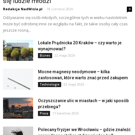
się ludzie młodzi
Redakcja NadWisla.pl
-
18 czerwca 2026
0
Odżywianie się osób młodych, szczególnie tych w wieku nastoletnim
może być odrobinę inne ze względu na fakt, że takie osoby cały czas
jeszcze rosną...
Lokale Prądnicka 20 Kraków – czy warto je
wynajmować?
22 maja 2026
Biznes
Mocne magnesy neodymowe – kilka
zastosowań, które warto znać przed zakupem
22 maja 2026
Technologie
Oczyszczanie ulic w miastach – w jaki sposób
przebiega?
17 kwietnia 2026
Praca
Polecany fryzjer we Wrocławiu – gdzie znaleźć