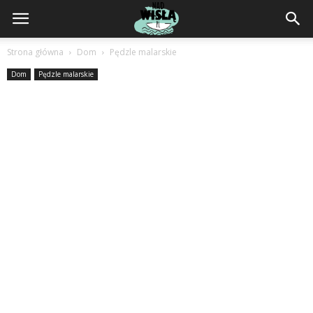
NadWisla.pl
Strona główna
Dom
Pędzle malarskie
Dom
Pędzle malarskie