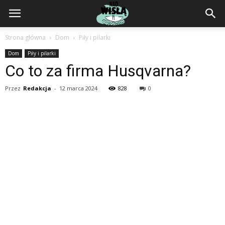
NadWisla.pl
Strona główna
Dom
Piły i pilarki
Dom
Piły i pilarki
Co to za firma Husqvarna?
Przez
Redakcja
-
12 marca 2024
828
0