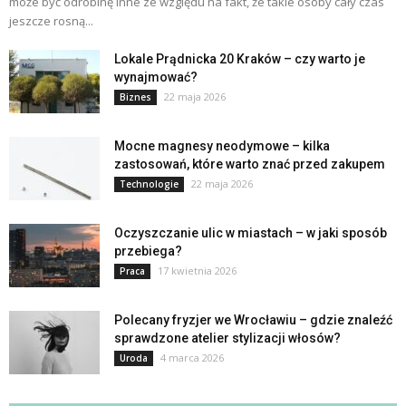
może być odrobinę inne ze względu na fakt, że takie osoby cały czas
jeszcze rosną...
Lokale Prądnicka 20 Kraków – czy warto je
wynajmować?
22 maja 2026
Biznes
Mocne magnesy neodymowe – kilka
zastosowań, które warto znać przed zakupem
22 maja 2026
Technologie
Oczyszczanie ulic w miastach – w jaki sposób
przebiega?
17 kwietnia 2026
Praca
Polecany fryzjer we Wrocławiu – gdzie znaleźć
sprawdzone atelier stylizacji włosów?
4 marca 2026
Uroda