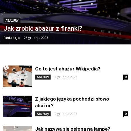
ABAŻURY
Jak zrobić abażur z firanki?
Redakcja
-
23 grudnia 2023
Co to jest abażur Wikipedia?
11 grudnia 2023
Abażury
0
Z jakiego języka pochodzi słowo
abażur?
19 grudnia 2023
Abażury
0
Jak nazywa się osłona na lampę?