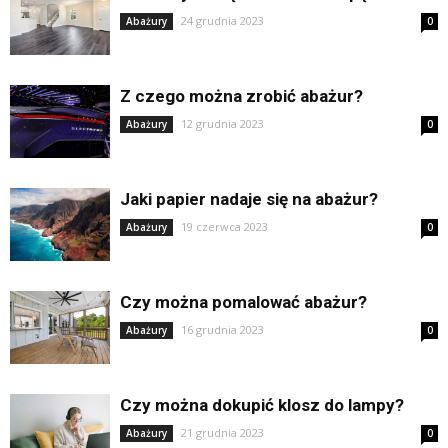
24 grudnia 2023
Abażury
0
Z czego można zrobić abażur?
12 grudnia 2023
Abażury
0
Jaki papier nadaje się na abażur?
19 czerwca 2023
Abażury
0
Czy można pomalować abażur?
16 grudnia 2023
Abażury
0
Czy można dokupić klosz do lampy?
21 grudnia 2023
Abażury
0