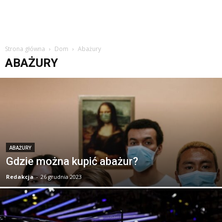
Strona główna
Dom
Abażury
ABAŻURY
ABAŻURY
Gdzie można kupić abażur?
Redakcja
-
26 grudnia 2023