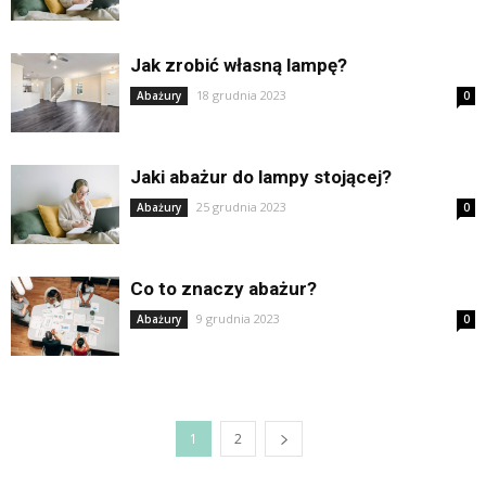
Jak zrobić własną lampę?
18 grudnia 2023
Abażury
0
Jaki abażur do lampy stojącej?
25 grudnia 2023
Abażury
0
Co to znaczy abażur?
9 grudnia 2023
Abażury
0
1
2