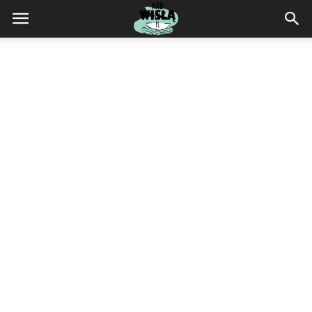
NadWisla.pl