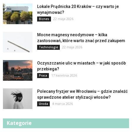
Lokale Prądnicka 20 Kraków – czy warto je
wynajmować?
22 maja 2026
Biznes
Mocne magnesy neodymowe – kilka
zastosowań, które warto znać przed zakupem
22 maja 2026
Technologie
Oczyszczanie ulic w miastach – w jaki sposób
przebiega?
17 kwietnia 2026
Praca
Polecany fryzjer we Wrocławiu – gdzie znaleźć
sprawdzone atelier stylizacji włosów?
4 marca 2026
Uroda
Kategorie