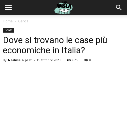
NadWisla.pl
Home
Garda
Garda
Dove si trovano le case più
economiche in Italia?
By
Nadwisla.pl IT
-
15 Ottobre 2023
675
0