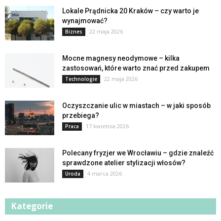
Lokale Prądnicka 20 Kraków – czy warto je
wynajmować?
22 maja 2026
Biznes
Mocne magnesy neodymowe – kilka
zastosowań, które warto znać przed zakupem
22 maja 2026
Technologie
Oczyszczanie ulic w miastach – w jaki sposób
przebiega?
17 kwietnia 2026
Praca
Polecany fryzjer we Wrocławiu – gdzie znaleźć
sprawdzone atelier stylizacji włosów?
4 marca 2026
Uroda
Kategorie