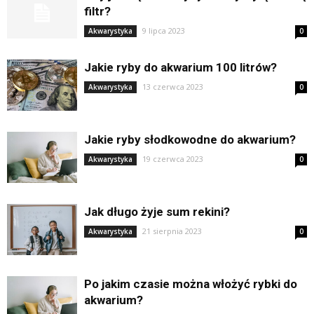
filtr?
9 lipca 2023
Akwarystyka
0
Jakie ryby do akwarium 100 litrów?
13 czerwca 2023
Akwarystyka
0
Jakie ryby słodkowodne do akwarium?
19 czerwca 2023
Akwarystyka
0
Jak długo żyje sum rekini?
21 sierpnia 2023
Akwarystyka
0
Po jakim czasie można włożyć rybki do
akwarium?