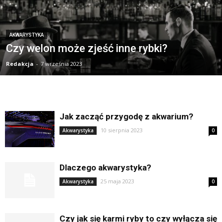
AKWARYSTYKA
Czy welon może zjeść inne rybki?
Redakcja
-
7 września 2023
Jak zacząć przygodę z akwarium?
10 sierpnia 2023
Akwarystyka
0
Dlaczego akwarystyka?
25 maja 2023
Akwarystyka
0
Czy jak się karmi ryby to czy wyłącza się