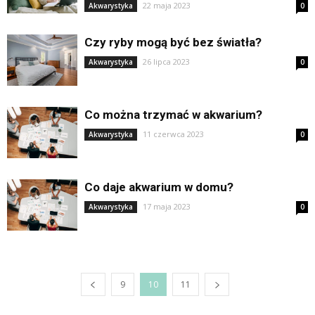
22 maja 2023
Akwarystyka
0
Czy ryby mogą być bez światła?
26 lipca 2023
Akwarystyka
0
Co można trzymać w akwarium?
11 czerwca 2023
Akwarystyka
0
Co daje akwarium w domu?
17 maja 2023
Akwarystyka
0
9
10
11