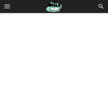
NadWisla.pl