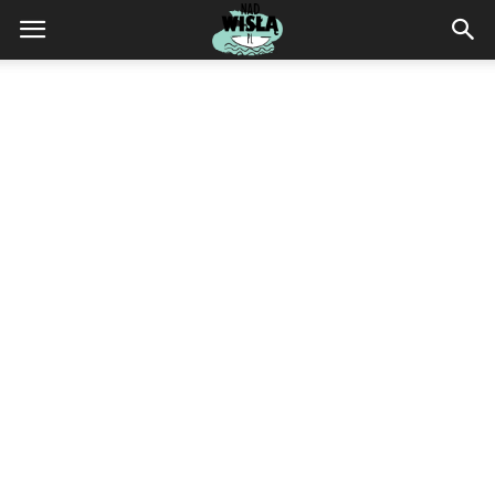
NadWisla.pl