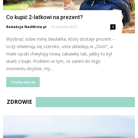
Co kupić 2-latkowi na prezent?
Redakcja NadWisla.pl
-
14 sierpnia 2025
0
Wyobraź sobie minę dwulatka, który dostaje prezent –
oczy otwierają się szeroko, usta układają w „Ooo!”, a
małe rączki chwytają nową zabawkę tak, jakby to był
skarb z bajki. Problem w tym, że zanim do tego
momentu dojdzie, my...
Czytaj więcej
ZDROWIE