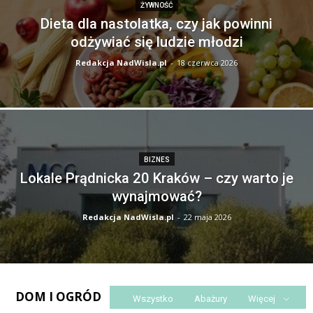
ŻYWNOŚĆ
Dieta dla nastolatka, czy jak powinni
odżywiać się ludzie młodzi
Redakcja NadWisla.pl
-
18 czerwca 2026
BIZNES
Lokale Prądnicka 20 Kraków – czy warto je
wynajmować?
Redakcja NadWisla.pl
-
22 maja 2026
DOM I OGRÓD
Wszystko
Abażury
Więcej