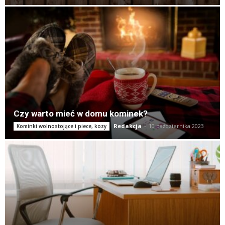
Czy warto mieć w domu kominek?
Redakcja
-
10 października 2023
Kominki wolnostojące i piece, kozy