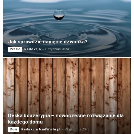
Jak sprawdzić napięcie dzwonka?
Redakcja
-
6 stycznia 2024
Peszle
Deska boazeryjna – nowoczesne rozwiązanie dla
każdego domu
Redakcja NadWisla.pl
-
29 grudnia 2023
Dom