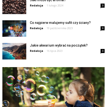
Redakcja
-
1 lutego 2024
0
Co najpierw malujemy sufit czy ściany?
Redakcja
-
19 października 2023
0
Jakie akwarium wybrać na początek?
Redakcja
-
16 lipca 2023
0