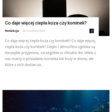
Co daje więcej ciepła koza czy kominek?
Redakcja
-
20 września 2024
0
Co daje więcej ciepła koza czy kominek? Co daje więcej
ciepła koza czy kominek? Ciepło i atmosfera ogniska są
niezwykle przyjemne, szczególnie w chłodne dni. Wielu z
nas marzy o posiadaniu kominka lub kozy w domu, ale
które z nich dostarcza...
Czytaj więcej