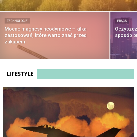
TECHNOLOGIE
PRACA
Mocne magnesy neodymowe – kilka
Oczyszcza
zastosowań, które warto znać przed
sposób p
zakupem
LIFESTYLE