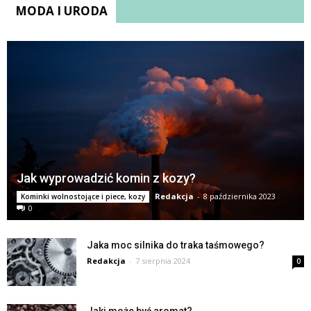
MODA I URODA
Jak wyprowadzić komin z kozy?
Redakcja
-
8 października 2023
Kominki wolnostojące i piece, kozy
0
Jaka moc silnika do traka taśmowego?
Redakcja
-
7 sierpnia 2024
0
Jaki może być aromat?